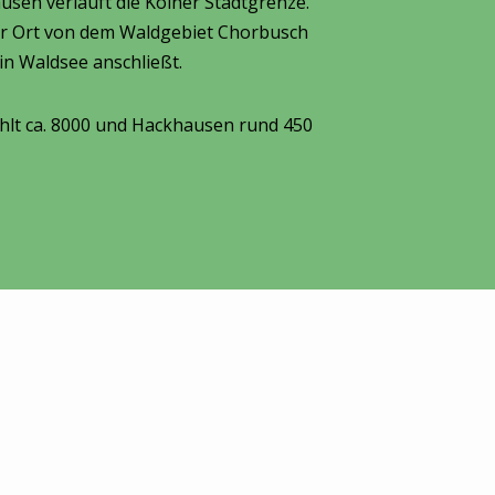
usen verläuft die Kölner Stadtgrenze.
der Ort von dem Waldgebiet Chorbusch
in Waldsee anschließt.
ählt ca. 8000 und Hackhausen rund 450