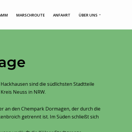
AMM
MARSCHROUTE
ANFAHRT
ÜBER UNS
lage
ckhausen sind die südlichsten Stadtteile
 Kreis Neuss in NRW.
er an den Chempark Dormagen, der durch die
broich getrennt ist. Im Süden schließt sich