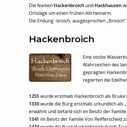
Die Namen
Hackenbroich
und
Hackhausen
w
Ortslage um einen frühen Altrheinarm.
Die Endung -broich, ausgesprochen „Brooch“
Hackenbroich
Eine stolze Wasserbu
Wahrzeichen des land
geprägten Hackenbro
regierten die Edelhe
1255
wurde erstmals Hackenbroich als Bruke 
1330
wurde die Burg erstmals urkundlich als
erwähnt und befand sich im Besitz der Familie 
1341
im Besitz der Familie Von Reifferscheid 
1474
wurde die Burg Hackenbroich durch Tru