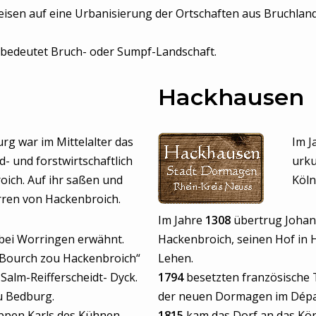
eisen auf eine Urbanisierung der Ortschaften aus Bruchland 
 bedeutet Bruch- oder Sumpf-Landschaft.
Hackhausen
rg war im Mittelalter das
Im J
- und forstwirtschaftlich
urku
ich. Auf ihr saßen und
Köln
rren von Hackenbroich.
Im Jahre
1308
übertrug Johan
bei Worringen erwähnt.
Hackenbroich, seinen Hof in 
 „Bourch zou Hackenbroich“
Lehen.
Salm-Reifferscheidt- Dyck.
1794
besetzten französische 
zu Bedburg.
der neuen Dormagen im Dépar
ppen Karls des Kühnen
1815
kam das Dorf an das Kön