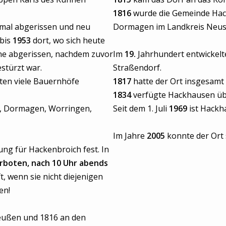
1816
wurde die Gemeinde Hack
nmal abgerissen und neu
Dormagen im Landkreis Neus
 bis
1953
dort, wo sich heute
ine abgerissen, nachdem zuvor
Im
19.
Jahrhundert entwickelt
stürzt war.
Straßendorf.
ten viele Bauernhöfe
1817
hatte der Ort insgesamt
1834
verfügte Hackhausen üb
, Dormagen, Worringen,
Seit dem 1. Juli
1969
ist Hackh
Im Jahre
2005
konnte der Ort
ung für Hackenbroich fest. In
verboten, nach 10 Uhr abends
, wenn sie nicht diejenigen
en!
eußen und 1816 an den