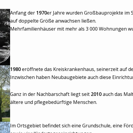
Anfang der
1970
er Jahre wurden Großbauprojekte im S
auf doppelte Größe anwachsen ließen.
Mehrfamilienhäuser mit mehr als 3 000 Wohnungen wur
1980
eröffnete das Kreiskrankenhaus, seinerzeit auf d
Inzwischen haben Neubaugebiete auch diese Einrichtun
Ganz in der Nachbarschaft liegt seit
2010
auch das Malt
ältere und pflegebedürftige Menschen.
Im Ortsgebiet befindet sich eine Grundschule, eine Fö