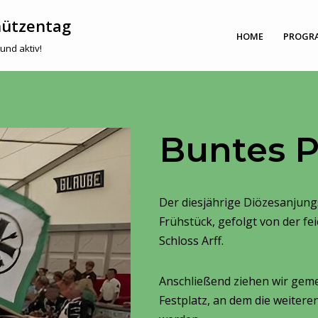
hützentag
HOME
PROGR
und aktiv!
Buntes 
Der diesjährige Diözesanjun
Frühstück, gefolgt von der fe
Schloss Arff.
Anschließend ziehen wir ge
Festplatz, an dem die weitere